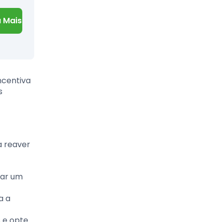
 Mais
ncentiva
s
a reaver
iar um
a a
s e opte