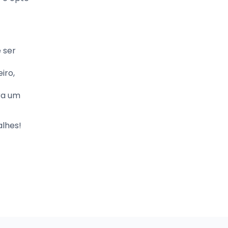
 ser
iro,
ra um
alhes!