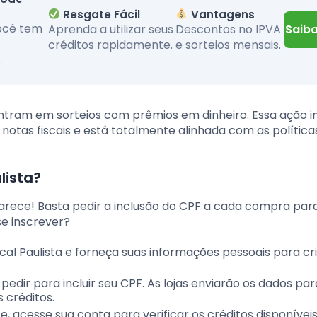
Resgate Fácil
Vantagens
você tem
Aprenda a utilizar seus
Descontos no IPVA
Saiba
créditos rapidamente.
e sorteios mensais.
.
tram em sorteios com prêmios em dinheiro. Essa ação i
otas fiscais e está totalmente alinhada com as política
lista?
parece! Basta pedir a inclusão do CPF a cada compra par
e inscrever?
iscal Paulista e forneça suas informações pessoais para cr
dir para incluir seu CPF. As lojas enviarão os dados par
 créditos.
, acesse sua conta para verificar os créditos disponívei