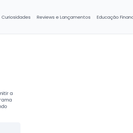
e Curiosidades
Reviews e Lançamentos
Educação Financ
itir a
grama
ndo