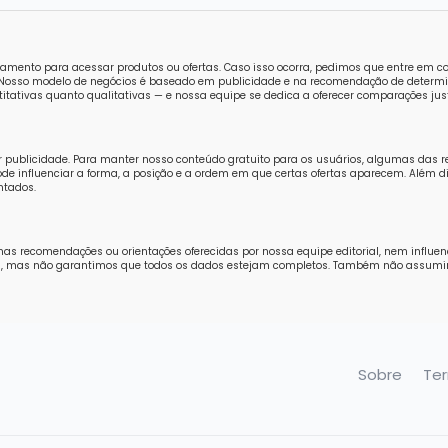
amento para acessar produtos ou ofertas. Caso isso ocorra, pedimos que entre em 
o. Nosso modelo de negócios é baseado em publicidade e na recomendação de determi
tativas quanto qualitativas — e nossa equipe se dedica a oferecer comparações just
r publicidade. Para manter nosso conteúdo gratuito para os usuários, algumas das 
e influenciar a forma, a posição e a ordem em que certas ofertas aparecem. Além di
ntados.
nas recomendações ou orientações oferecidas por nossa equipe editorial, nem influe
ores, mas não garantimos que todos os dados estejam completos. Também não assum
Sobre
Te