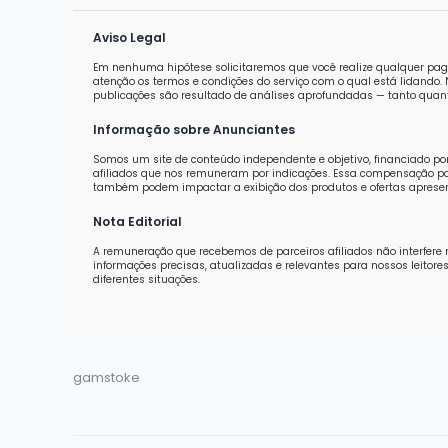
Aviso Legal
Em nenhuma hipótese solicitaremos que você realize qualquer pag
atenção os termos e condições do serviço com o qual está lidand
publicações são resultado de análises aprofundadas — tanto quanti
Informação sobre Anunciantes
Somos um site de conteúdo independente e objetivo, financiado po
afiliados que nos remuneram por indicações. Essa compensação pod
também podem impactar a exibição dos produtos e ofertas aprese
Nota Editorial
A remuneração que recebemos de parceiros afiliados não interfere 
informações precisas, atualizadas e relevantes para nossos leit
diferentes situações.
gamstoke