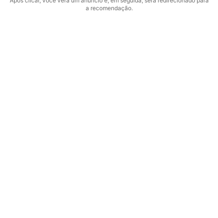
Após clicar, você verá um anúncio e, em seguida, será redirecionado para
a recomendação.