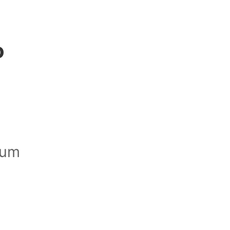
o
 um