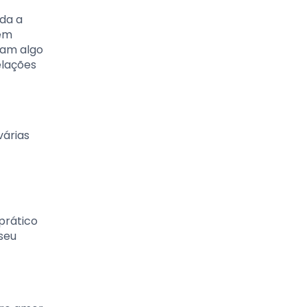
oda a
uem
ram algo
elações
várias
prático
seu