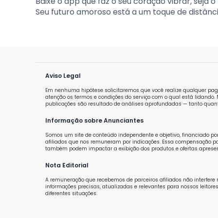
Baixe o app que faz o seu coração vibrar, seja o
Seu futuro amoroso está a um toque de distânci
Aviso Legal
Em nenhuma hipótese solicitaremos que você realize qualquer pag
atenção os termos e condições do serviço com o qual está lidand
publicações são resultado de análises aprofundadas — tanto quanti
Informação sobre Anunciantes
Somos um site de conteúdo independente e objetivo, financiado po
afiliados que nos remuneram por indicações. Essa compensação pod
também podem impactar a exibição dos produtos e ofertas aprese
Nota Editorial
A remuneração que recebemos de parceiros afiliados não interfere 
informações precisas, atualizadas e relevantes para nossos leit
diferentes situações.