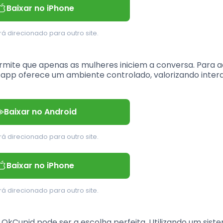
Baixar no iPhone
á direcionado para outro site.
mite que apenas as mulheres iniciem a conversa. Para a
 app oferece um ambiente controlado, valorizando inter
Baixar no Android
á direcionado para outro site.
Baixar no iPhone
á direcionado para outro site.
kCupid pode ser a escolha perfeita. Utilizando um sist