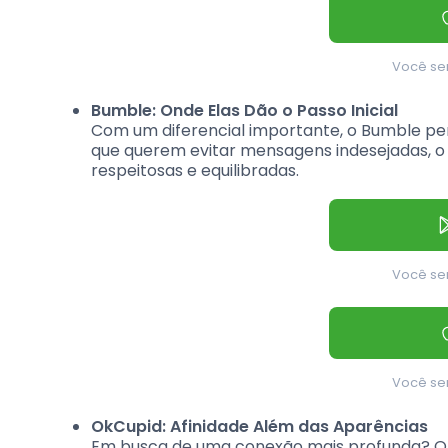
Você ser
Bumble: Onde Elas Dão o Passo Inicial
Com um diferencial importante, o Bumble per
que querem evitar mensagens indesejadas, o
respeitosas e equilibradas.
Você ser
Você ser
OkCupid: Afinidade Além das Aparências
Em busca de uma conexão mais profunda? O O