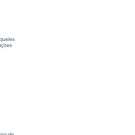
queles
ações
ema de