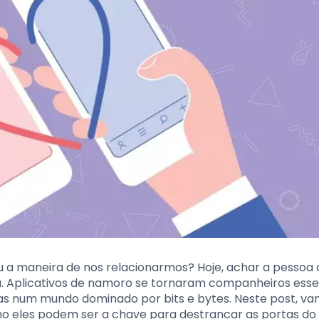
 a maneira de nos relacionarmos? Hoje, achar a pessoa 
la. Aplicativos de namoro se tornaram companheiros esse
as num mundo dominado por bits e bytes. Neste post, v
 eles podem ser a chave para destrancar as portas do