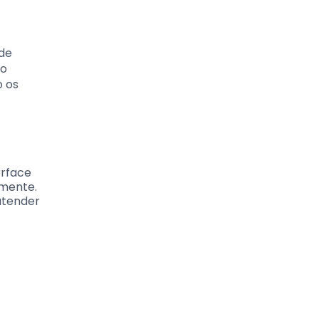
 de
ão
o os
erface
lmente.
atender