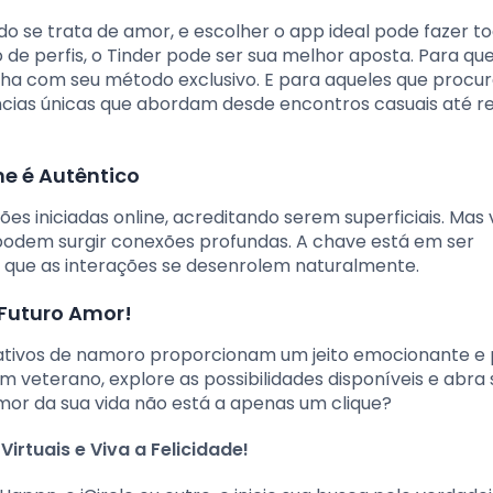
do se trata de amor, e escolher o app ideal pode fazer t
 de perfis, o Tinder pode ser sua melhor aposta. Para q
ilha com seu método exclusivo. E para aqueles que procu
ências únicas que abordam desde encontros casuais até r
ne é Autêntico
es iniciadas online, acreditando serem superficiais. Mas 
 podem surgir conexões profundas. A chave está em ser
 que as interações se desenrolem naturalmente.
 Futuro Amor!
ativos de namoro proporcionam um jeito emocionante e 
 veterano, explore as possibilidades disponíveis e abra 
mor da sua vida não está a apenas um clique?
rtuais e Viva a Felicidade!