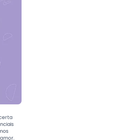
certa
nciais
amos
 amor.