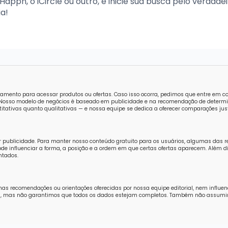
 Happn, o iCircle ou outro, e inicie sua busca pelo verdade
a!
amento para acessar produtos ou ofertas. Caso isso ocorra, pedimos que entre em 
o. Nosso modelo de negócios é baseado em publicidade e na recomendação de determi
tativas quanto qualitativas — e nossa equipe se dedica a oferecer comparações just
r publicidade. Para manter nosso conteúdo gratuito para os usuários, algumas das 
e influenciar a forma, a posição e a ordem em que certas ofertas aparecem. Além di
ntados.
nas recomendações ou orientações oferecidas por nossa equipe editorial, nem influe
ores, mas não garantimos que todos os dados estejam completos. Também não assum