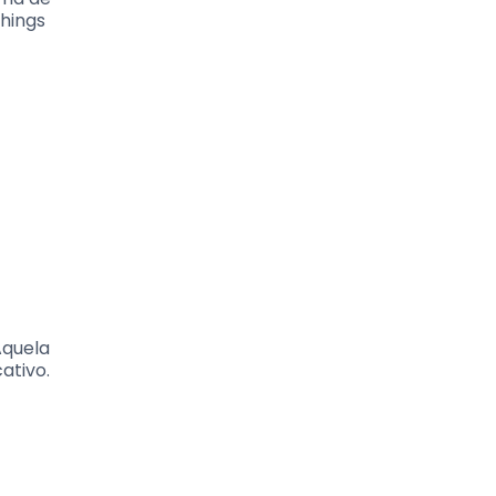
chings
Aquela
ativo.