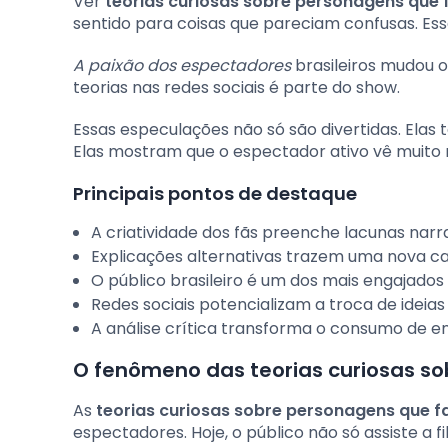
Ver
teorias curiosas sobre personagens que 
sentido para coisas que pareciam confusas. Essa
A paixão dos espectadores
brasileiros mudou o 
teorias nas redes sociais é parte do show.
Essas especulações não só são divertidas. Ela
Elas mostram que o espectador ativo vê muito 
Principais pontos de destaque
A criatividade dos fãs preenche lacunas narr
Explicações alternativas trazem uma nova c
O público brasileiro é um dos mais engajado
Redes sociais potencializam a troca de ideia
A análise crítica transforma o consumo de e
O fenômeno das teorias curiosas s
As
teorias curiosas sobre personagens que f
espectadores. Hoje, o público não só assiste a