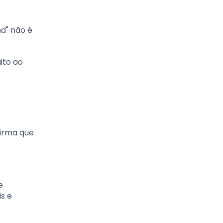
d" não é
ito ao
firma que
e
is e