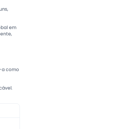
uns,
obal em
mente,
ta-a como
cável.