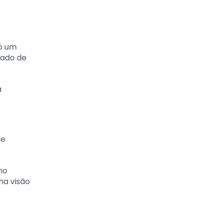
só um
mado de
a
de
no
na visão