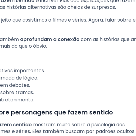
fazem sentido
é incrível. Elas dão explicações que fazem
s histórias alternativas são cheias de surpresas.
jeito que assistimos a filmes e séries. Agora, falar sobre 
s também
aprofundam a conexão
com as histórias que 
mais do que o óbvio.
ativas importantes.
amada de lógica.
s em debates.
s sobre tramas.
ntretenimento.
obre personagens que fazem sentido
azem sentido
mostram muito sobre a psicologia dos
 filmes e séries. Eles também buscam por padrões ocultos