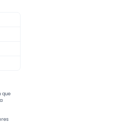
m que
ta
ores