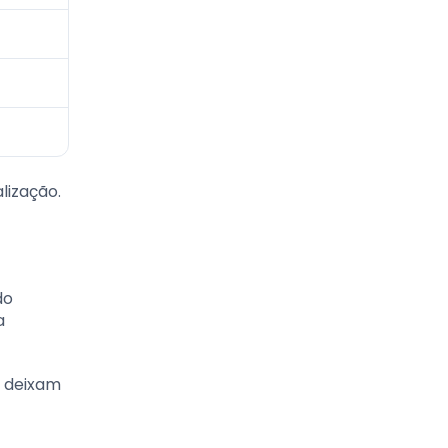
lização.
do
a
s deixam