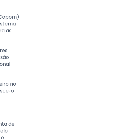
 (Copom)
sistema
ra as
ores
isão
ional
eiro no
sce, o
nta de
pelo
 e