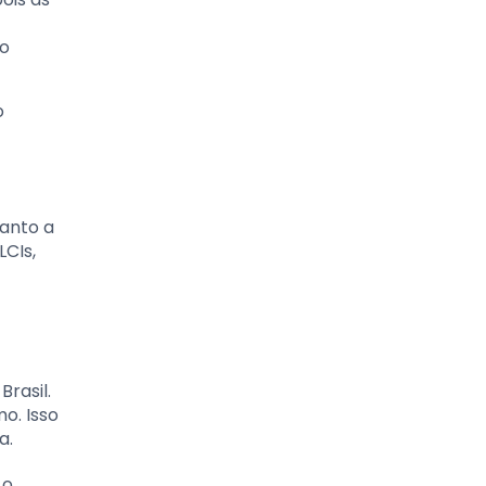
to
o
tanto a
LCIs,
Brasil.
o. Isso
a.
 o