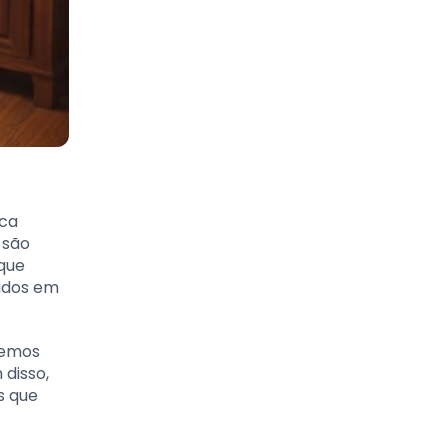
ica
 são
 que
cados em
Iremos
 disso,
s que