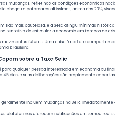
ersas mudanças, refletindo as condições econômicas naci
Selic chegou a patamares altíssimos, acima dos 20%, visa
m sido mais cautelosa, e a Selic atingiu mínimas históric
na tentativa de estimular a economia em tempos de cris
eis movimentos futuros. Uma coisa é certa: o comportame
ia brasileira.
opom sobre a Taxa Selic
 para qualquer pessoa interessada em economia ou fina
a 45 dias, e suas deliberações são amplamente cobertas
s geralmente incluem mudanças na Selic imediatamente 
tas plataformas oferecem notificações em tempo real s