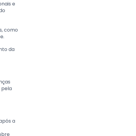
onais e
ndo
as, como
e.
nto da
nças
 pela
após a
obre