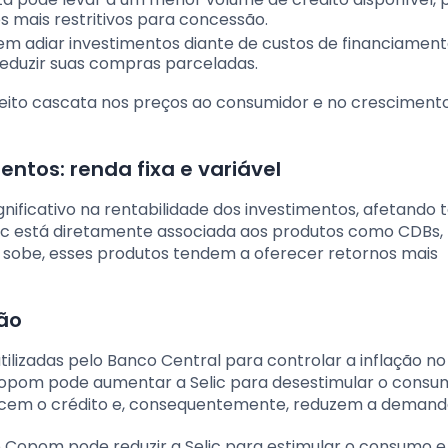
os mais restritivos para concessão.
 adiar investimentos diante de custos de financiamen
eduzir suas compras parceladas.
efeito cascata nos preços ao consumidor e no cresciment
ntos: renda fixa e variável
ficativo na rentabilidade dos investimentos, afetando 
Selic está diretamente associada aos produtos como CDBs, 
ic sobe, esses produtos tendem a oferecer retornos mais
ção
ilizadas pelo Banco Central para controlar a inflação no 
Copom pode aumentar a Selic para desestimular o consum
recem o crédito e, consequentemente, reduzem a demand
 o Copom pode reduzir a Selic para estimular o consumo e