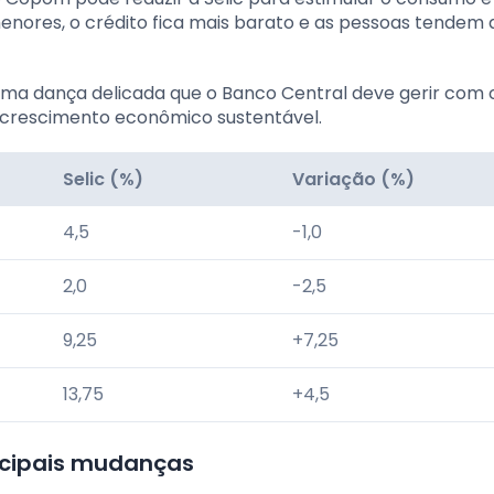
menores, o crédito fica mais barato e as pessoas tendem 
é uma dança delicada que o Banco Central deve gerir com 
o crescimento econômico sustentável.
Selic (%)
Variação (%)
4,5
-1,0
2,0
-2,5
9,25
+7,25
13,75
+4,5
rincipais mudanças