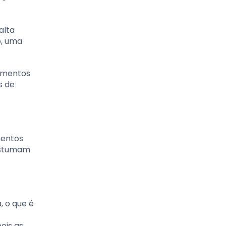
alta
o, uma
momentos
s de
mentos
costumam
, o que é
ois as