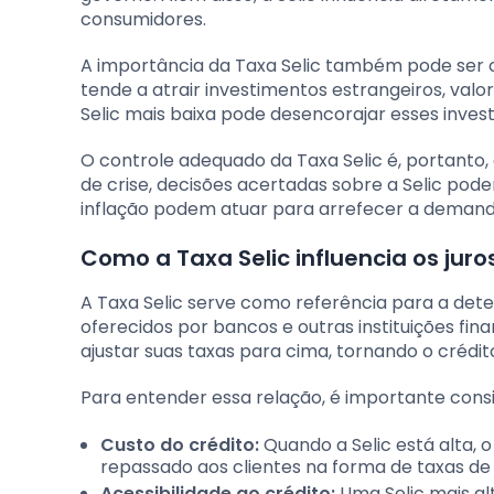
consumidores.
A importância da Taxa Selic também pode ser 
tende a atrair investimentos estrangeiros, valo
Selic mais baixa pode desencorajar esses inve
O controle adequado da Taxa Selic é, portanto
de crise, decisões acertadas sobre a Selic po
inflação podem atuar para arrefecer a demand
Como a Taxa Selic influencia os ju
A Taxa Selic serve como referência para a det
oferecidos por bancos e outras instituições fin
ajustar suas taxas para cima, tornando o crédit
Para entender essa relação, é importante consi
Custo do crédito:
Quando a Selic está alta, 
repassado aos clientes na forma de taxas de j
Acessibilidade ao crédito:
Uma Selic mais al