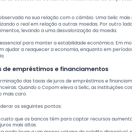
observada na sua relação com o câmbio. Uma Selic mais 
rizando o real em relação a outras moedas. Por outro lad
stimentos, levando a uma desvalorização da moeda.
, essencial para manter a estabilidade econômica. Em 
dem ajudar a reaquecer a economia, enquanto em período
a.
ros de empréstimos e financiamentos
erminação das taxas de juros de empréstimos e financia
anceiras. Quando o Copom eleva a Selic, as instituições 
o mais caro.
derar os seguintes pontos:
o custo que os bancos têm para captar recursos aumenta
uros mais altas.
ta pode levar a um menor volume de crédito disponível, p