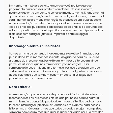
Em nenhuma hipótese solicitaremos que você realize qualquer
pagamento para acessar produtos ou ofertas. Caso isso ocorra,
pedimos que entre em contato conosco imediatamente. É fundamental
que você leia com atenção os termos e condições do serviço com o qual
está lidando. Nosso modelo de negócios é baseado em publicidade e
na recomendação de determinados produtos apresentados neste site.
Todas as nossas publicações são resultado de análises aprofundadas
— tanto quantitativas quanto qualitativas — e nossa equipe se dedica
a oferecer comparações justas e imparciais entre as opções
disponíveis.
Informação sobre Anunciantes
Somos um site de conteúdo independente e objetivo, financiado por
publicidade. Para manter nosso conteúdo gratuito para os usuários,
algumas das recomendações exibidas em nosso site podem vir de
parceiros afiliados que nos remuneram por indicações. Essa
compensação pode influenciar a forma, a posição e a ordem em que
certas ofertas aparecem. Além disso, utilizamos algoritmos próprios e
dados coletados que também podem impactar a exibição dos
produtos e ofertas apresentados.
Nota Editorial
A remuneração que recebemos de parceiros afiliados não interfere nas
recomendações ou orientações oferecidas por nossa equipe editorial,
nem influencia o conteúdo publicado em nosso site. Nos dedicamos a
fornecer informações precisas, atualizadas e relevantes para nossos
leitores, mas não garantimos que todos os dados estejam completos.
Também não assumimos qualquer responsabilidade por sua exatidão