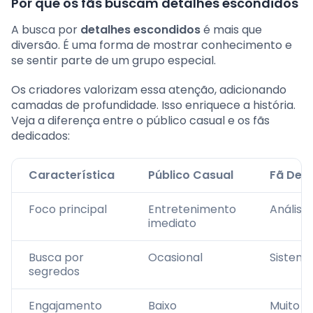
Por que os fãs buscam detalhes escondidos
A busca por
detalhes escondidos
é mais que
diversão. É uma forma de mostrar conhecimento e
se sentir parte de um grupo especial.
Os criadores valorizam essa atenção, adicionando
camadas de profundidade. Isso enriquece a história.
Veja a diferença entre o público casual e os fãs
dedicados:
Característica
Público Casual
Fã Ded
Foco principal
Entretenimento
Análise
imediato
Busca por
Ocasional
Sistemá
segredos
Engajamento
Baixo
Muito a