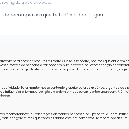
 redirigido a otro sitio web.
ar de recompensas que te harán la boca agua.
amento para acessar produtos ou ofertas. Caso isso ocorra, pedimos que entre em 
o. Nosso modelo de negócios é baseado em publicidade e na recomendação de determi
tativas quanto qualitativas — e nossa equipe se dedica a oferecer comparações just
r publicidade. Para manter nosso conteúdo gratuito para os usuários, algumas das 
e influenciar a forma, a posição e a ordem em que certas ofertas aparecem. Além di
ntados.
nas recomendações ou orientações oferecidas por nossa equipe editorial, nem influe
ores, mas não garantimos que todos os dados estejam completos. Também não assum