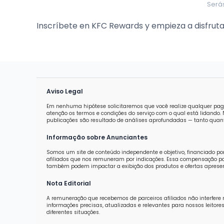
Serás
Inscríbete en KFC Rewards y empieza a disfrut
Aviso Legal
Em nenhuma hipótese solicitaremos que você realize qualquer pag
atenção os termos e condições do serviço com o qual está lidand
publicações são resultado de análises aprofundadas — tanto quanti
Informação sobre Anunciantes
Somos um site de conteúdo independente e objetivo, financiado po
afiliados que nos remuneram por indicações. Essa compensação pod
também podem impactar a exibição dos produtos e ofertas aprese
Nota Editorial
A remuneração que recebemos de parceiros afiliados não interfere 
informações precisas, atualizadas e relevantes para nossos leit
diferentes situações.