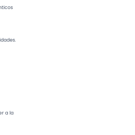
nticos
idades.
r a la