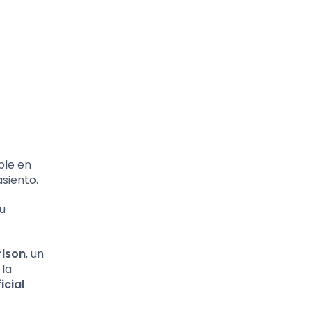
ble en
siento.
u
rlson
, un
 la
icial