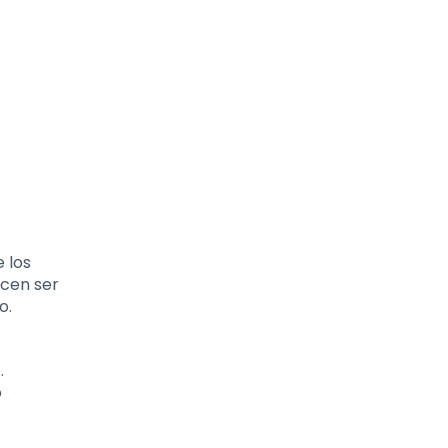
e los
ecen ser
o.
.
o