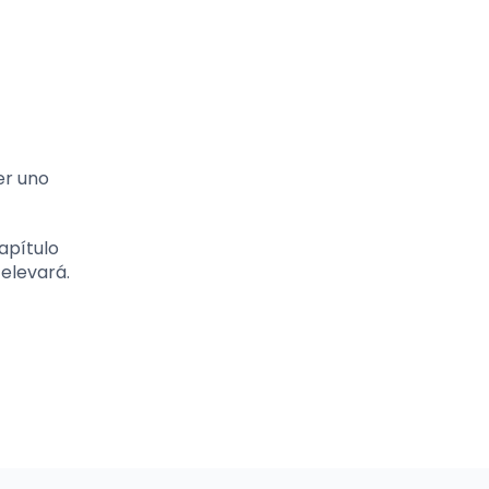
er uno
apítulo
 elevará.