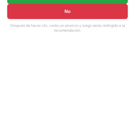
No
Después de hacer clic, verás un anuncio y luego serás redirigido a la
recomendación.