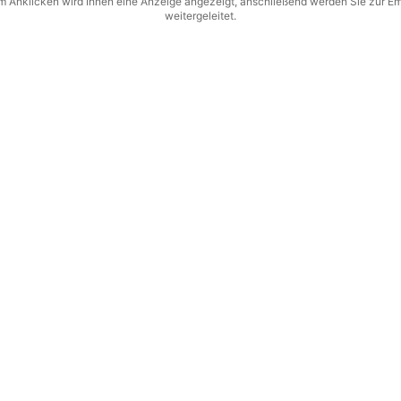
 Anklicken wird Ihnen eine Anzeige angezeigt, anschließend werden Sie zur E
weitergeleitet.