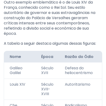
Outro exemplo emblemático é o de Louis XIV da
França, conhecido como o Rei Sol. Seu estilo
autoritário de governar e suas extravagâncias na
construção do Palácio de Versalhes geraram
críticas intensas entre seus contemporâneos,
refletindo a divisão social e econômica de sua
época.
A tabela a seguir destaca algumas dessas figuras:
Nome
Época
Razão do Ódio
Galileo
Século
Defesa do
Galilei
XVII
heliocentrismo
Louis XIV
Século
Autoritarismo
XVII-
XVIII
Che
Século
Radicalismo