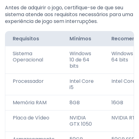
Antes de adquirir o jogo, certifique-se de que seu
sistema atende aos requisitos necessários para uma
experiência de jogo sem interrupções.
Requisitos
Mínimos
Recomend
Sistema
Windows
Windows 10
Operacional
10 de 64
64 bits
bits
Processador
Intel Core
Intel Core i
i5
Memória RAM
8GB
16GB
Placa de Vídeo
NVIDIA
NVIDIA RTX
GTX 1050